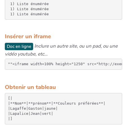
 1) Liste énumérée

 1) Liste énumérée

 1) Liste énumérée
Insérer un iframe
Inclure un autre site, ou un pad, ou une
Doc en ligne
vidéo youtube, etc...
Obtenir un tableau
[|

|**Nom**|**prénom**|**Couleurs préférées**|

|Lagaffe|Gaston|jaune|

|Lapalice|Jean|vert|
