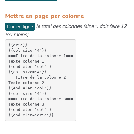
Mettre en page par colonne
le total des colonnes (size=) doit faire 12
Doc en ligne
(ou moins)
{{grid}}

{{col size="4"}}

===Titre de la colonne 1===

Texte colonne 1

{{end elem="col"}}

{{col size="4"}}

===Titre de la colonne 2===

Texte colonne 2

{{end elem="col"}}

{{col size="4"}}

===Titre de la colonne 3===

Texte colonne 3

{{end elem="col"}}
