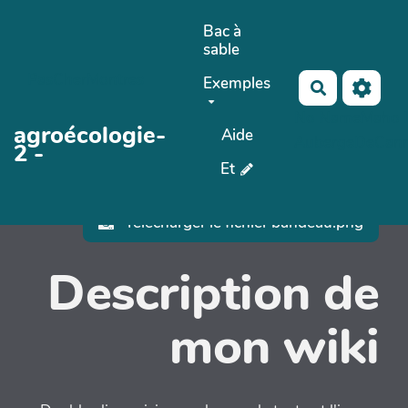
Aller au contenu principal
Bac à
sable
PasCherMontres
Exemples
Rechercher
No Name
Maho 
agroécologie-
Aide
AubergeDeCan
2 -
Et
Télécharger le fichier bandeau.png
Description de
mon wiki