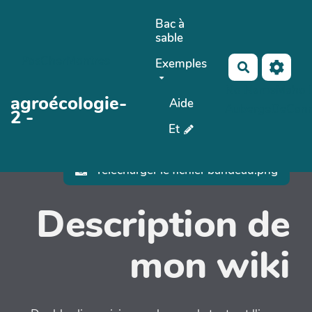
Aller au contenu principal
Bac à
sable
PasCherMontres
Exemples
Rechercher
No Name
Maho 
agroécologie-
Aide
AubergeDeCan
2 -
Et
Télécharger le fichier bandeau.png
Description de
mon wiki