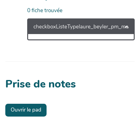
0
fiche trouvée
checkboxListeTypelaure_beyler_pm_me
Prise de notes
Ouvrir le pad