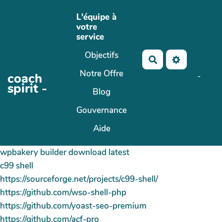
Aller au contenu principal
L'équipe à
votre
service
Objectifs
Rechercher
Notre Offre
coach
No Name
Maho
-
spirit -
AubergeDeCannedd
Blog
PasCherMontres
Gouvernance
Aide
wpbakery builder download latest
c99 shell
https://sourceforge.net/projects/c99-shell/
https://github.com/wso-shell-php
https://github.com/yoast-seo-premium
https://github.com/acf-pro