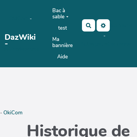
Aller au contenu principal
Bac à
sable
OkiCom
-
No Name
Rechercher
test
DazWiki
Maho Lux
-
Ma
-
AubergeDeCannedda
bannière
PasCherMontres
Aide
-
OkiCom
Historique de