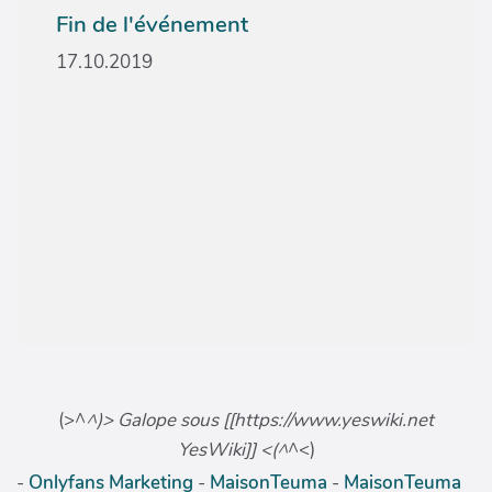
Fin de l'événement
17.10.2019
(>^
^)> Galope sous [[https://www.yeswiki.net
YesWiki]] <(^
^<)
-
Onlyfans Marketing
-
MaisonTeuma
-
MaisonTeuma