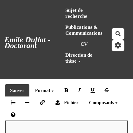
Aller au contenu principal
Sujet de
recherche
Publications &
Communications
Reche
Emile Duflot -
Doctorant
CV
Direction de
thèse
Sauver
Format
Fichier
Composants