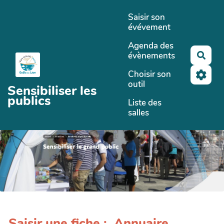
Aller au contenu principal
Saisir son
évévement
Agenda des
évènements
Rech
Choisir son
outil
Sensibiliser les
publics
Liste des
salles
Saisir une fiche : Annuaire