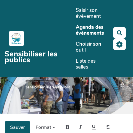
Aller au contenu principal
Saisir son
évévement
Agenda des
évènements
Rech
Choisir son
outil
Sensibiliser les
publics
Liste des
salles
Sauver
Format