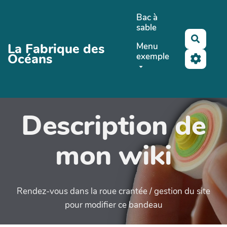
Aller au contenu principal
Bac à
sable
Recher
La Fabrique des
Menu
Océans
exemple
Description de
mon wiki
Rendez-vous dans la roue crantée / gestion du site
pour modifier ce bandeau