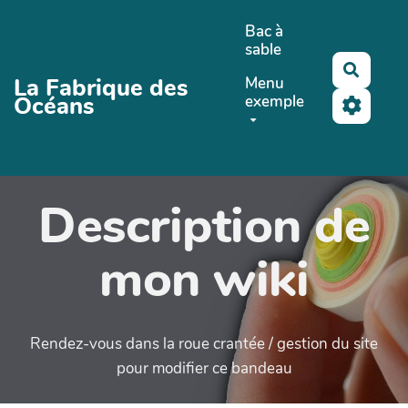
Aller au contenu principal
Bac à
sable
Recher
La Fabrique des
Menu
Océans
exemple
Description de
mon wiki
Rendez-vous dans la roue crantée / gestion du site
pour modifier ce bandeau