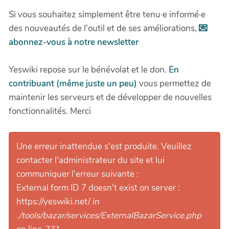
Si vous souhaitez simplement être tenu·e informé·e
des nouveautés de l'outil et de ses améliorations,
💌
abonnez-vous à notre newsletter
Yeswiki repose sur le bénévolat et le don.
En
contribuant (même juste un peu)
vous permettez de
maintenir les serveurs et de développer de nouvelles
fonctionnalités. Merci
Une erreur inattendue s'est produite. Veuillez
contacter l'administrateur du site et lui
communiquer l'erreur suivante :
External form ID 7 doesn't exist on server :
https://yeswiki.net/ in
./tools/bazar/services/ExternalBazarService.php