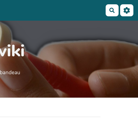
Recherch
wiki
e bandeau