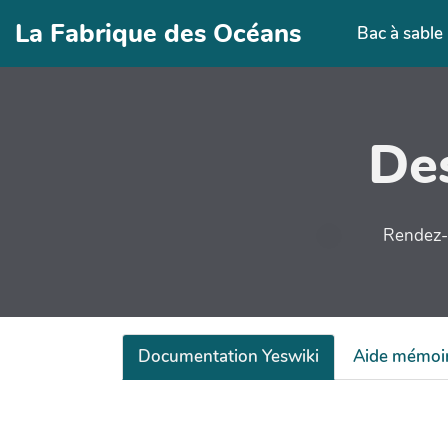
Aller au contenu principal
La Fabrique des Océans
Bac à sable
Des
Rendez-v
Documentation Yeswiki
Aide mémoi