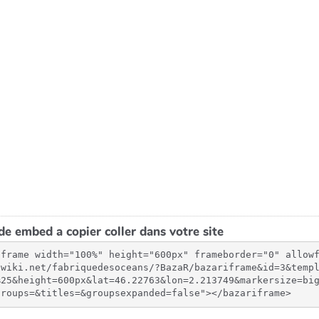
e embed a copier coller dans votre site
iframe width="100%" height="600px" frameborder="0" allow
swiki.net/fabriquedesoceans/?BazaR/bazariframe&id=3&temp
%25&height=600px&lat=46.22763&lon=2.213749&markersize=bi
groups=&titles=&groupsexpanded=false"></bazariframe>