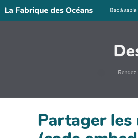
Aller au contenu principal
La Fabrique des Océans
Bac à sable
Des
Rendez-v
Partager les