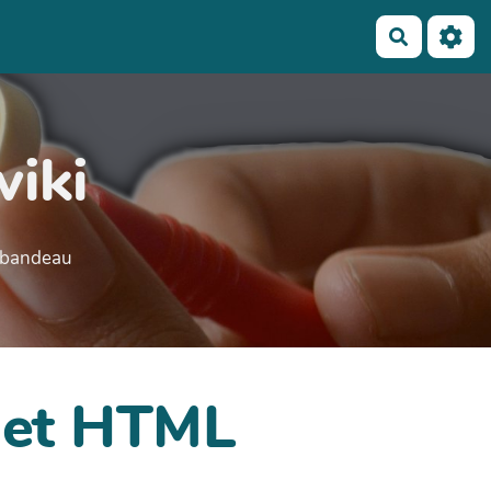
Recherch
wiki
e bandeau
dget HTML