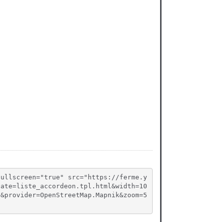
fullscreen="true" src="https://ferme.y
late=liste_accordeon.tpl.html&width=10
g&provider=OpenStreetMap.Mapnik&zoom=5