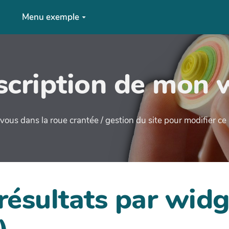
Menu exemple
cription de mon 
ous dans la roue crantée / gestion du site pour modifier c
 résultats par wi