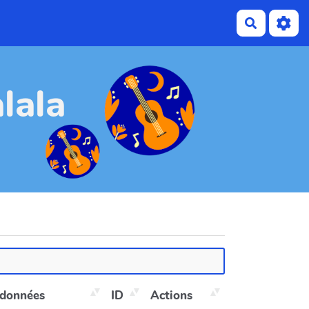
Recherch
lala
 données
ID
Actions