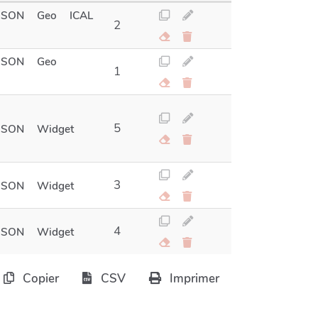
JSON
Geo
ICAL
2
JSON
Geo
1
5
JSON
Widget
3
JSON
Widget
4
JSON
Widget
Copier
CSV
Imprimer