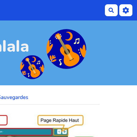
Recherch
lala
Sauvegardes