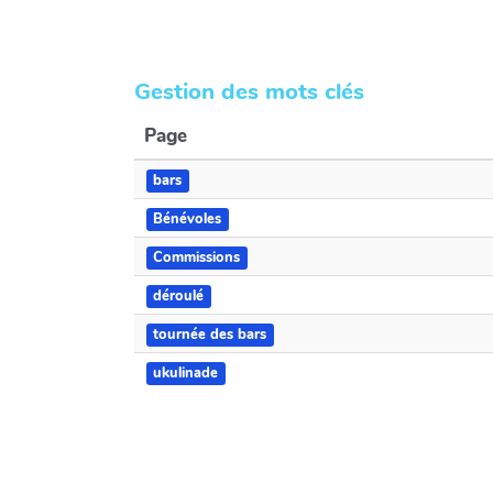
Gestion des mots clés
Page
bars
Bénévoles
Commissions
déroulé
tournée des bars
ukulinade