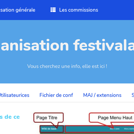
sation générale
Les commissions
anisation festivala
Vous cherchez une info, elle est ici !
tilisateurices
Fichier de conf
MAJ / extensions
s de ce