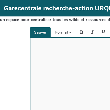
Aller au contenu principal
Garecentrale recherche-action UR
un espace pour centraliser tous les wikis et ressources 
Sauver
Format