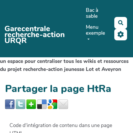
Aller au contenu principal
Bac à
sable
Rec
Garecentrale
Menu
recherche-action
exemple
URQR
un espace pour centraliser tous les wikis et ressources
du projet recherche-action jeunesse Lot et Aveyron
Partager la page HtRa
Code d'intégration de contenu dans une page