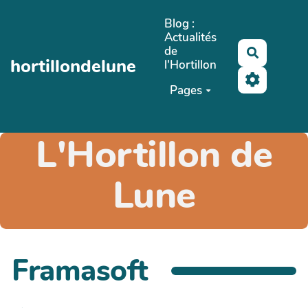
Aller au contenu principal
Blog :
Actualités
de
Recherch
hortillondelune
l'Hortillon
Pages
L'Hortillon de
Lune
Framasoft