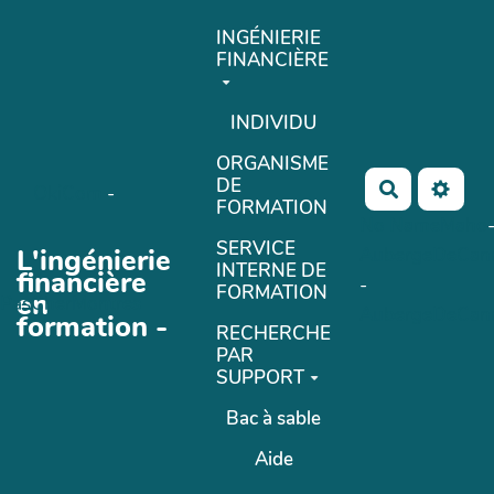
Aller au contenu principal
INGÉNIERIE
FINANCIÈRE
INDIVIDU
ORGANISME
DE
Rechercher
OkiCom
-
FORMATION
No Name
Maho
SERVICE
L'ingénierie
AubergeDeCan
INTERNE DE
financière
-
FORMATION
en
PasCherMontres
AubergeDeCan
formation -
RECHERCHE
PAR
SUPPORT
Bac à sable
Aide