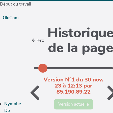
Début du travail
-
OkiCom
Historiqu
Retour
de la pag
Version N°1 du 30 nov.
23 à 12:13 par
85.190.89.22
Nymphe
Version actuelle
De