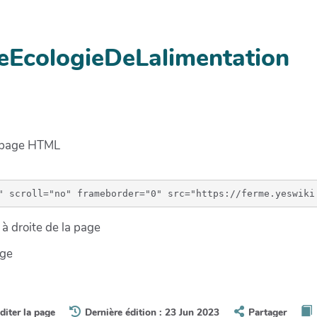
eEcologieDeLalimentation
e page HTML
à droite de la page
age
diter la page
Dernière édition : 23 Jun 2023
Partager