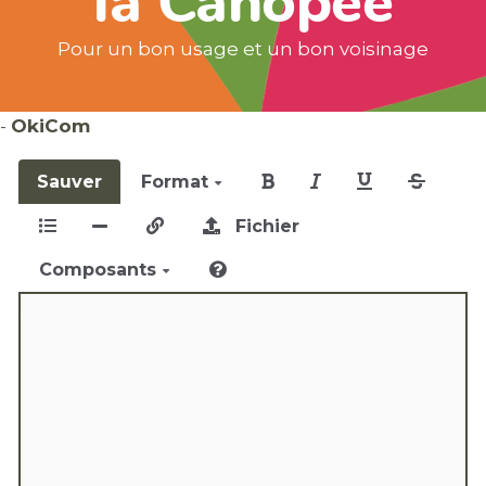
la Canopée
Pour un bon usage et un bon voisinage
-
OkiCom
Sauver
Format
Fichier
Composants