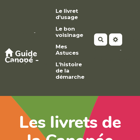
Aller au contenu principal
Le livret
d'usage
Le bon
OkiCom
-
voisinage
No-N
Rechercher
Mes
Maho Lux
-
Guide
Astuces
Canopé -
AubergeDeCann
PasCherMontres
L'histoire
de la
démarche
Les livrets de