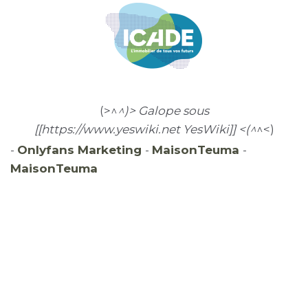
(>^
^)> Galope sous
[[https://www.yeswiki.net YesWiki]] <(^
^<)
-
Onlyfans Marketing
-
MaisonTeuma
-
MaisonTeuma