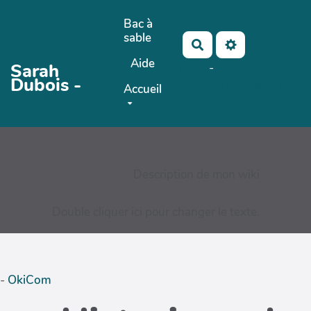
Aller au contenu principal
Bac à
sable
No-Name
Rechercher
Aide
Sarah
Maho
-
Dubois -
AubergeDeCannedda
Accueil
PasCherMontres
Description de mon wiki
Double cliquer ici pour changer le texte.
-
OkiCom