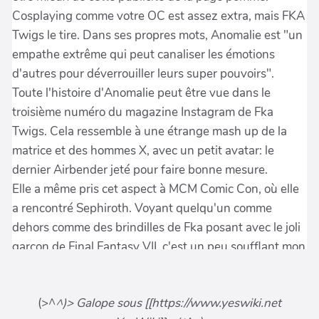
(>^
^)> Galope sous [[https://www.yeswiki.net