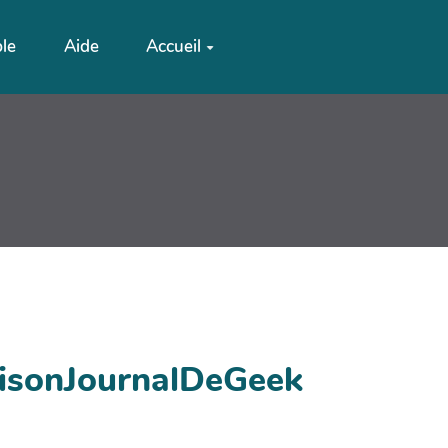
ble
Aide
Accueil
aisonJournalDeGeek