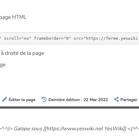
e page HTML
à droite de la page
age
Éditer la page
Dernière édition : 22 Mar 2022
Partager
>^
^)> Galope sous [[https://www.yeswiki.net YesWiki]] <(^
^