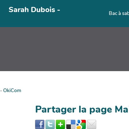
Aller au contenu principal
Sarah Dubois -
Bac à sa
PasCherMontres
-
OkiCom
Partager la page M