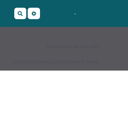
No-Name
Maho
-
AubergeDeCannedda
Rechercher
Description de mon wiki
Double cliquer ici pour changer le texte.