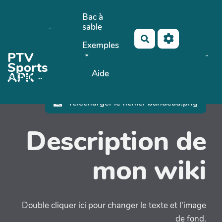
Aller au contenu principal
Bac à
sable
OkiCom
-
Rechercher
Exemples
PTV
No Name
Maho Lux
-
Sports
AubergeDeCannedda
Aide
APK -
PasCherMontres
Télécharger le fichier bandeau.png
Description de
mon wiki
Double cliquer ici pour changer le texte et l'image
de fond.