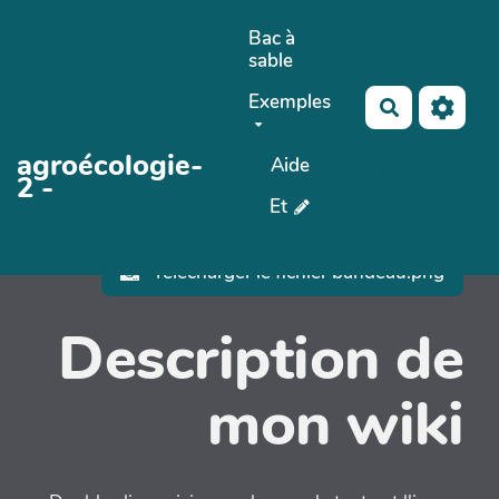
Aller au contenu principal
Bac à
sable
PasCherMontres
Exemples
Rechercher
No Name
Maho 
agroécologie-
Aide
AubergeDeCan
2 -
Et
Télécharger le fichier bandeau.png
Description de
mon wiki