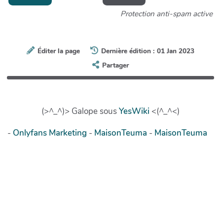
Protection anti-spam active
Éditer la page
Dernière édition : 01 Jan 2023
Partager
(>^_^)> Galope sous
YesWiki
<(^_^<)
-
Onlyfans Marketing
-
MaisonTeuma
-
MaisonTeuma