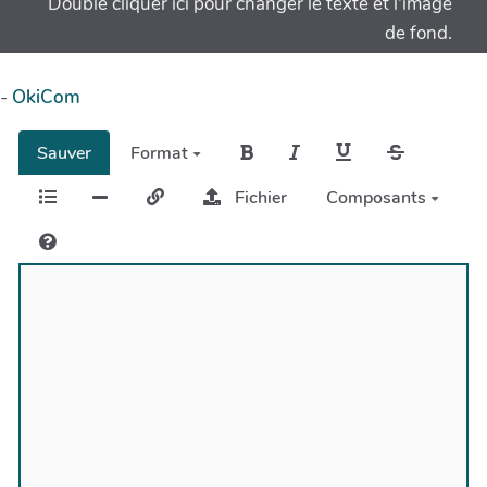
Double cliquer ici pour changer le texte et l'image
de fond.
-
OkiCom
Sauver
Format
Fichier
Composants