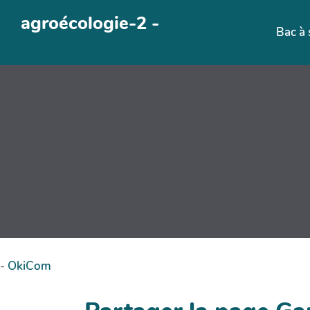
Aller au contenu principal
agroécologie-2 -
Bac à 
PasCherMontres
-
OkiCom