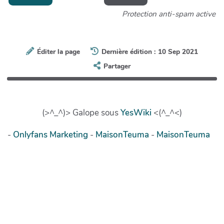
Protection anti-spam active
Éditer la page
Dernière édition : 10 Sep 2021
Partager
(>^_^)> Galope sous
YesWiki
<(^_^<)
-
Onlyfans Marketing
-
MaisonTeuma
-
MaisonTeuma