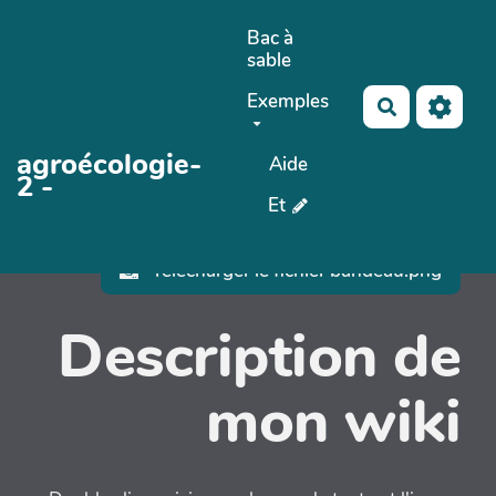
Aller au contenu principal
Bac à
sable
PasCherMontres
Exemples
Rechercher
No Name
Maho 
agroécologie-
Aide
AubergeDeCan
2 -
Et
Télécharger le fichier bandeau.png
Description de
mon wiki