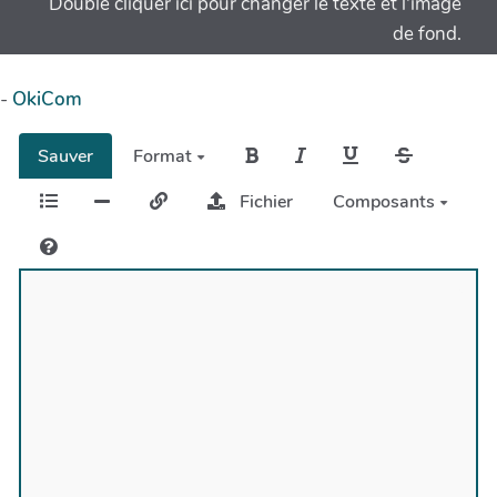
Double cliquer ici pour changer le texte et l'image
de fond.
-
OkiCom
Sauver
Format
Fichier
Composants