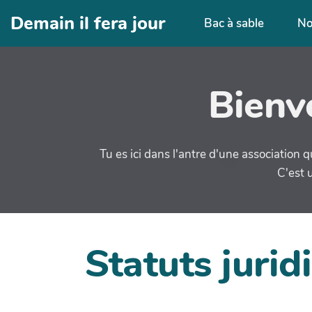
Aller au contenu principal
Demain il fera jour
Bac à sable
No
Bienv
Tu es ici dans l'antre d'une association q
C'est u
Statuts jurid