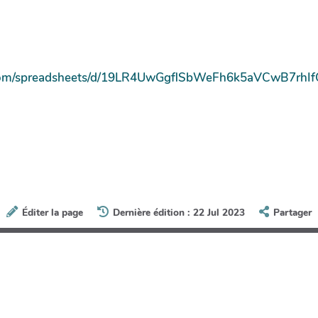
e.com/spreadsheets/d/19LR4UwGgflSbWeFh6k5aVCwB7rhI
Éditer la page
Dernière édition : 22 Jul 2023
Partager