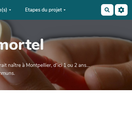
(s)
Etapes du projet
Recherch
mortel
t naître à Montpellier, d'ici 1 ou 2 ans...
communs.