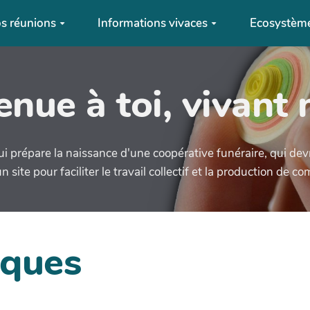
s réunions
Informations vivaces
Ecosystème
enue à toi, vivant 
ui prépare la naissance d'une coopérative funéraire, qui devrai
n site pour faciliter le travail collectif et la production de 
iques