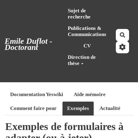
Aller au contenu principal
Sujet de
recherche
Publications &
Communications
Reche
Emile Duflot -
Doctorant
CV
Direction de
thèse
Documentation Yeswiki
Aide mémoire
Comment faire pour
Exemples
Actualité
Exemples de formulaires à
adapter (ou à jeter)