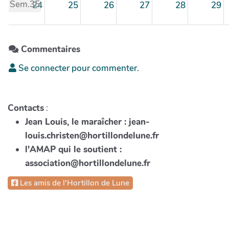
Sem.35
24
25
26
27
28
29
Sem.36
31
1
2
3
4
5
Commentaires
Se connecter pour commenter.
Contacts
:
Jean Louis, le maraîcher : jean-
louis.christen@hortillondelune.fr
l'AMAP qui le soutient :
association@hortillondelune.fr
Les amis de l'Hortillon de Lune