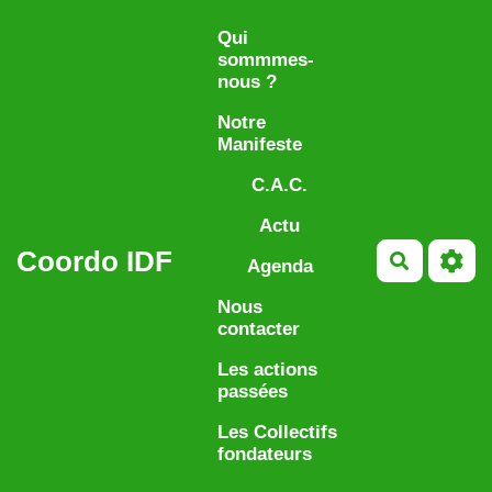
Aller au contenu principal
Qui
sommmes-
nous ?
Notre
Manifeste
C.A.C.
Actu
Coordo IDF
Recherch
Agenda
Nous
contacter
Les actions
passées
Les Collectifs
fondateurs