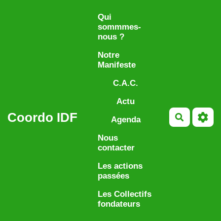
Aller au contenu principal
Qui
sommmes-
nous ?
Notre
Manifeste
C.A.C.
Actu
Coordo IDF
Recherch
Agenda
Nous
contacter
Les actions
passées
Les Collectifs
fondateurs