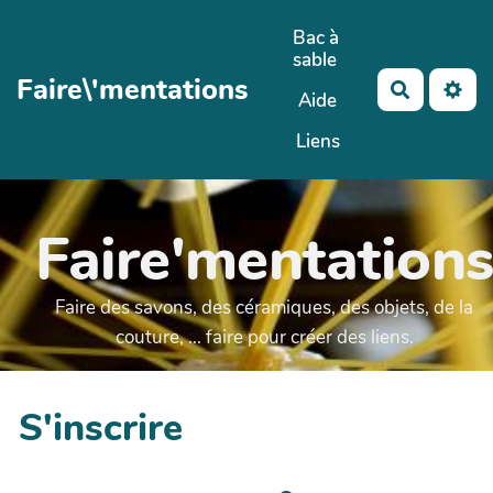
Aller au contenu principal
Bac à
sable
Faire\'mentations
Recherch
Aide
Liens
Faire'mentation
Faire des savons, des céramiques, des objets, de la
couture, ... faire pour créer des liens.
S'inscrire