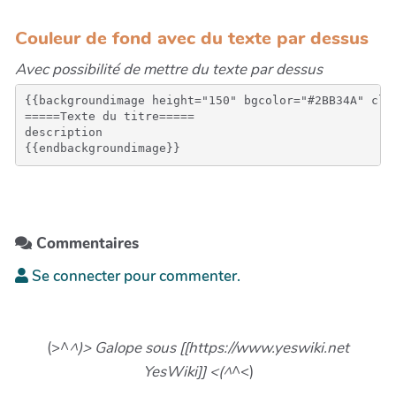
Couleur de fond avec du texte par dessus
Avec possibilité de mettre du texte par dessus
{{backgroundimage height="150" bgcolor="#2BB34A" clas
=====Texte du titre=====

description

Commentaires
Se connecter pour commenter.
(>^
^)> Galope sous [[https://www.yeswiki.net
YesWiki]] <(^
^<)