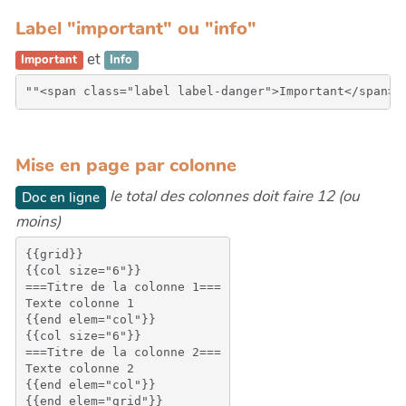
Label "important" ou "info"
et
Important
Info
Mise en page par colonne
le total des colonnes doit faire 12 (ou
Doc en ligne
moins)
{{grid}}

{{col size="6"}}

===Titre de la colonne 1===

Texte colonne 1

{{end elem="col"}}

{{col size="6"}}

===Titre de la colonne 2===

Texte colonne 2

{{end elem="col"}}
