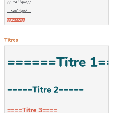
//Italique//
__Souligné__
@@Barré@@
Titres
======Titre 1=
=====Titre 2=====
====Titre 3====