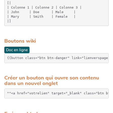
[|

| Colonne 1 | Colonne 2 | Colonne 3 |

| John     | Doe      | Male     |

| Mary     | Smith    | Female   |

Boutons wiki
Doc en ligne
{{button class="btn btn-danger" link="lienverspage" 
Créer un bouton qui ouvre son contenu
dans un nouvel onglet