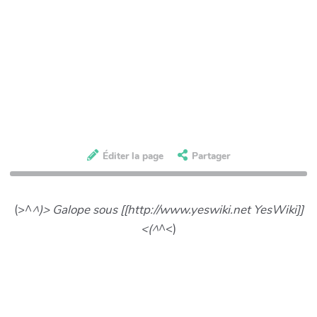
Éditer la page
Partager
(>^
^)> Galope sous [[http://www.yeswiki.net YesWiki]]
<(^
^<)