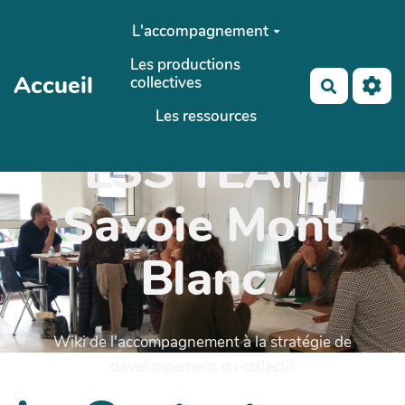
Aller au contenu principal
L'accompagnement
Les productions
Accueil
collectives
Recherch
Les ressources
ESS'TEAM
Savoie Mont
Blanc
Wiki de l'accompagnement à la stratégie de
développement du collectif