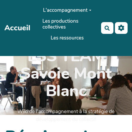
Aller au contenu principal
L'accompagnement
Les productions
Accueil
collectives
Recherch
Les ressources
ESS'TEAM
Savoie Mont
Blanc
Wiki de l'accompagnement à la stratégie de
développement du collectif