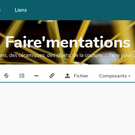
e
Liens
Faire'mentations
ns, des céramiques, des objets, de la couture, ... faire pour c
Fichier
Composants