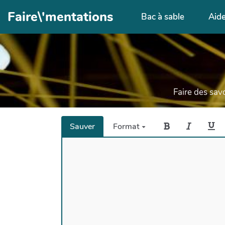
Aller au contenu principal
Faire\'mentations
Bac à sable
Aid
Faire des savo
Sauver
Format