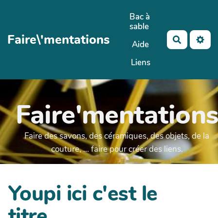
Aller au contenu principal
Bac à
sable
Faire\'mentations
Recherch
Aide
Liens
Faire'mentation
Faire des savons, des céramiques, des objets, de la
couture, ... faire pour créer des liens.
Youpi ici c'est le
titre