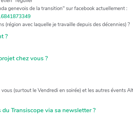
etien" régulier
a genevois de la transition" sur facebook actuellement :
016841873349
ns (région avec laquelle je travaille depuis des décennies) ?
t ?
rojet chez vous ?
e vous (surtout le Vendredi en soirée) et les autres évents A
s du Transiscope via sa newsletter ?