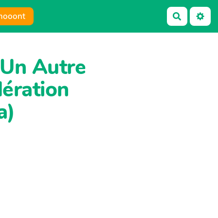
mooont
Recherch
 Un Autre
ération
a)