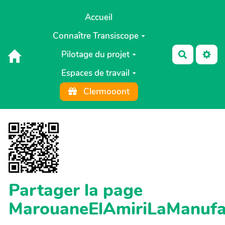
Aller au contenu principal
Accueil
Connaître Transiscope
Pilotage du projet
Recherch
Espaces de travail
Clermooont
Partager la page
MarouaneElAmiriLaManufa