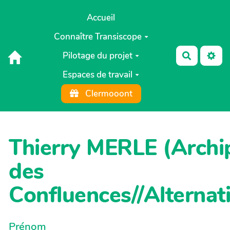
Aller au contenu principal
Accueil
Connaître Transiscope
Pilotage du projet
Recherch
Espaces de travail
Clermooont
Thierry MERLE (Archi
des
Confluences//Alternat
Prénom