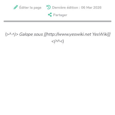
Éditer la page
Dernière édition : 06 Mar 2026
Partager
(>^
^)> Galope sous [[http://www.yeswiki.net YesWiki]]
<(^
^<)