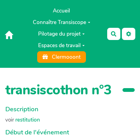
Aller au contenu principal
Accueil
Connaître Transiscope
Pilotage du projet
Recherch
Espaces de travail
Clermooont
transiscothon n°3
Description
voir
restitution
Début de l'événement