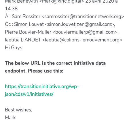
Mark Benewith <mark@xinc.digital> 23 avril 2020 à
14:38
À : Sam Rossiter <samrossiter@transitionnetwork.org>
Cc : Simon Louvet <simon.louvet.zen@gmail.com>,
Pierre Bouvier-Muller <bouviermullerp@gmail.com>,
laetitia LIARDET <laetitia@colibris-lemouvement.org>
Hi Guys.
The below URL is the correct initiative data
endpoint. Please use this:
https://transitioninitiative.org/wp-
json/cds/v1/initiatives/
Best wishes,
Mark