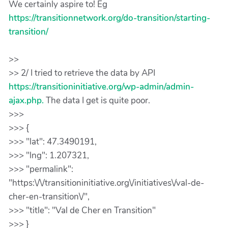
We certainly aspire to! Eg
https://transitionnetwork.org/do-transition/starting-
transition/
>>
>> 2/ I tried to retrieve the data by API
https://transitioninitiative.org/wp-admin/admin-
ajax.php.
The data I get is quite poor.
>>>
>>> {
>>> "lat": 47.3490191,
>>> "lng": 1.207321,
>>> "permalink":
"https:\/\/transitioninitiative.org\/initiatives\/val-de-
cher-en-transition\/",
>>> "title": "Val de Cher en Transition"
>>> }