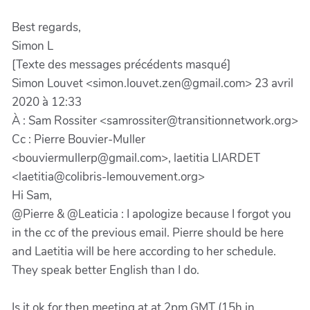
Best regards,
Simon L
[Texte des messages précédents masqué]
Simon Louvet <simon.louvet.zen@gmail.com> 23 avril
2020 à 12:33
À : Sam Rossiter <samrossiter@transitionnetwork.org>
Cc : Pierre Bouvier-Muller
<bouviermullerp@gmail.com>, laetitia LIARDET
<laetitia@colibris-lemouvement.org>
Hi Sam,
@Pierre & @Leaticia : I apologize because I forgot you
in the cc of the previous email. Pierre should be here
and Laetitia will be here according to her schedule.
They speak better English than I do.
Is it ok for then meeting at at 2pm GMT (15h in