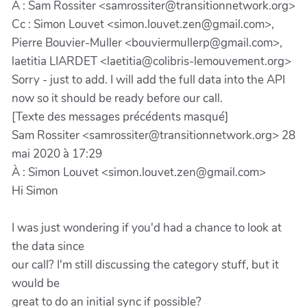
À : Sam Rossiter <samrossiter@transitionnetwork.org>
Cc : Simon Louvet <simon.louvet.zen@gmail.com>,
Pierre Bouvier-Muller <bouviermullerp@gmail.com>,
laetitia LIARDET <laetitia@colibris-lemouvement.org>
Sorry - just to add. I will add the full data into the API
now so it should be ready before our call.
[Texte des messages précédents masqué]
Sam Rossiter <samrossiter@transitionnetwork.org> 28
mai 2020 à 17:29
À : Simon Louvet <simon.louvet.zen@gmail.com>
Hi Simon
I was just wondering if you'd had a chance to look at
the data since
our call? I'm still discussing the category stuff, but it
would be
great to do an initial sync if possible?