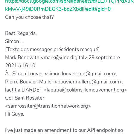
https://docs.google.com/spreadsheets/d/1LJ7TQPPdXu
kMwV-j49iD0RmDEGK3-bqZXbdlI/edit#gid=0
Can you choose that?
Best Regards,
Simon L
[Texte des messages précédents masqué]
Mark Benewith <mark@xinc.digital> 29 septembre
2021 à 16:10
À : Simon Louvet <simon.louvet.zen@gmail.com>,
Pierre Bouvier-Muller <bouviermullerp@gmail.com>,
laetitia LIARDET <laetitia@colibris-lemouvement.org>
Cc : Sam Rossiter
<samrossiter@transitionnetwork.org>
Hi Guys,
I've just made an amendment to our API endpoint so