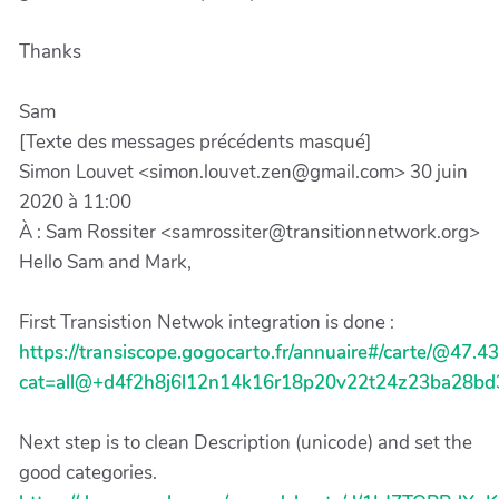
Thanks
Sam
[Texte des messages précédents masqué]
Simon Louvet <simon.louvet.zen@gmail.com> 30 juin
2020 à 11:00
À : Sam Rossiter <samrossiter@transitionnetwork.org>
Hello Sam and Mark,
First Transistion Netwok integration is done :
https://transiscope.gogocarto.fr/annuaire#/carte/@47.4
cat=all@+d4f2h8j6l12n14k16r18p20v22t24z23ba28b
Next step is to clean Description (unicode) and set the
good categories.